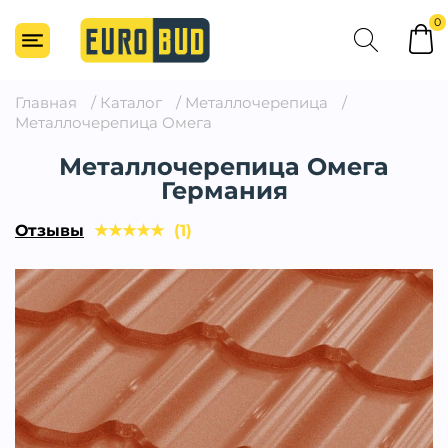
0
Главная
/
Каталог
/
Металлочерепица
/
Металлочерепица Омега
Металлочерепица Омега
Германия
Отзывы
★
★
★
★
★
(1)