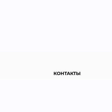
КОНТАКТЫ
льности
+38 (067) 455-38-51
+38 (063) 128-88-59
+38 (050) 199-97-51