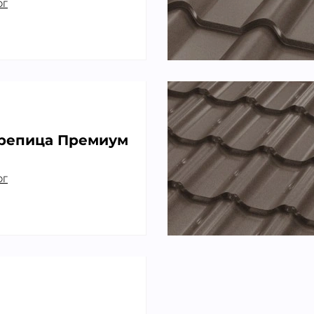
ОГ
репица Премиум
ОГ