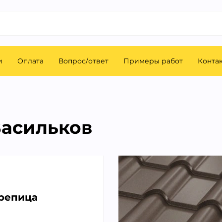
и
Оплата
Вопрос/ответ
Примеры работ
Конта
асильков
репица