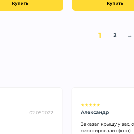
Купить
Купить
1
2
→
★
★
★
★
★
Александр
02.05.2022
Заказал крышу у вас, 
смонтировали (фото)