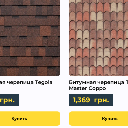
я черепица Tegola
Битумная черепица T
Master Coppo
грн.
1,369
грн.
Купить
Купить