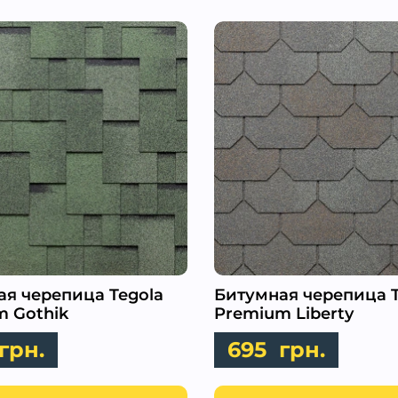
я черепица Tegola
Битумная черепица T
m Gothik
Premium Liberty
грн.
695
грн.