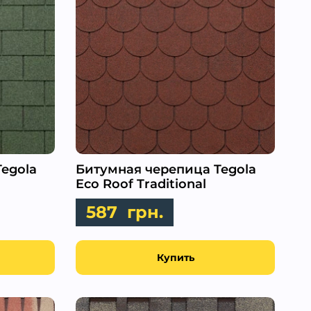
egola
Битумная черепица Tegola
Eco Roof Traditional
587
грн.
Купить