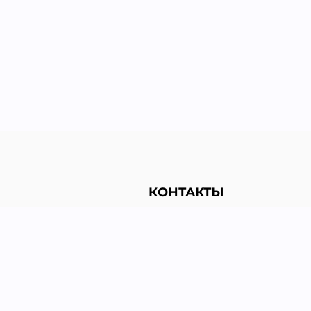
КОНТАКТЫ
льности
+38 (067) 455-38-51
+38 (063) 128-88-59
+38 (050) 199-97-51