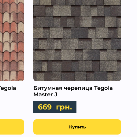
egola
Битумная черепица Tegola
Master J
669
грн.
Купить