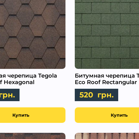
я черепица Tegola
Битумная черепица T
f Hexagonal
Eco Roof Rectangular
грн.
520
грн.
Купить
Купить