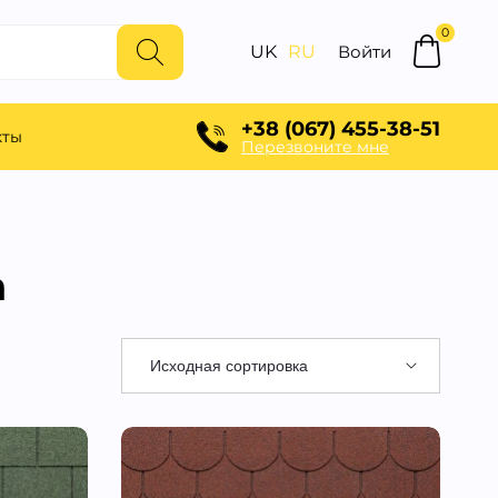
0
UK
RU
Войти
+38 (067) 455-38-51
кты
Перезвоните мне
a