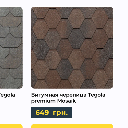
egola
Битумная черепица Tegola
premium Mosaik
649
грн.