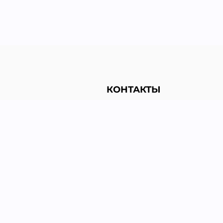
КОНТАКТЫ
льности
+38 (067) 455-38-51
+38 (063) 128-88-59
+38 (050) 199-97-51