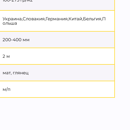
Украина,Словакия,Германия,Китай,Бельгия,П
ольша
200-400 мм
2 м
мат, глянец
м/п