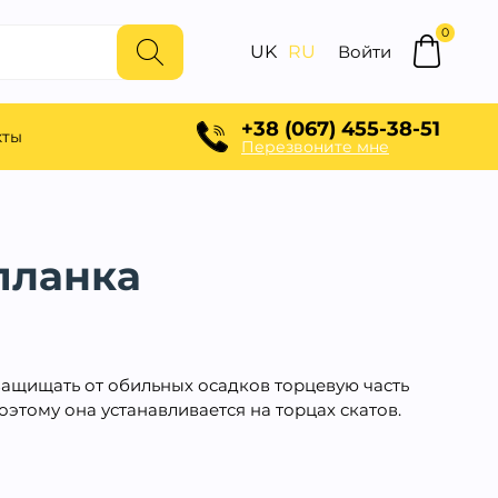
0
UK
RU
Войти
+38 (067) 455-38-51
кты
Перезвоните мне
планка
защищать от обильных осадков торцевую часть
оэтому она устанавливается на торцах скатов.