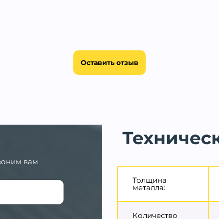
Оставить отзыв
Техничес
воним вам
Толщина
металла:
Количество