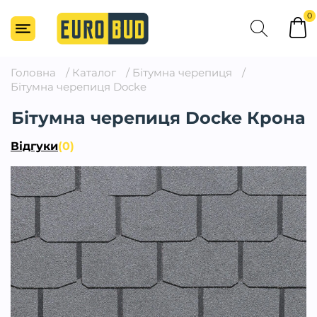
0
Головна
/
Каталог
/
Бітумна черепиця
/
Бітумна черепиця Docke
Бітумна черепиця Docke Крона
Відгуки
(0)