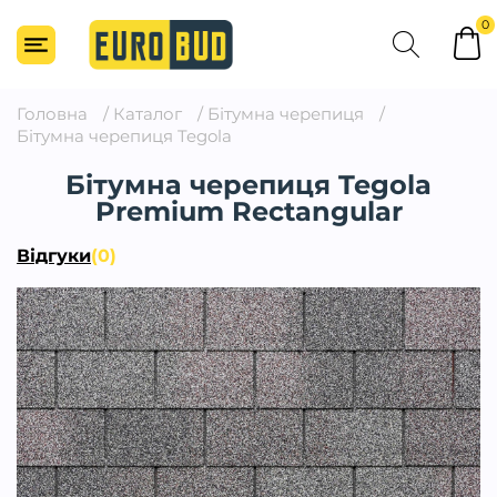
0
Головна
/
Каталог
/
Бітумна черепиця
/
Бітумна черепиця Tegola
Бітумна черепиця Tegola
Premium Rectangular
Відгуки
(0)