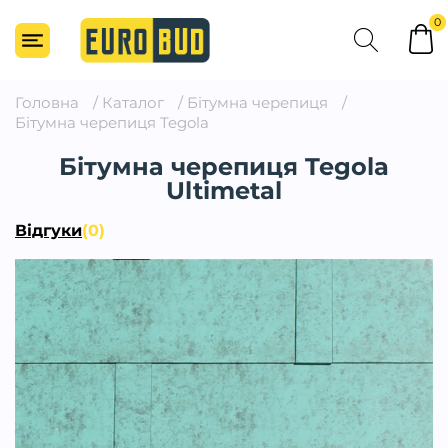
0
Головна
/
Каталог
/
Бітумна черепиця
/
Бітумна черепиця Tegola
Бітумна черепиця Tegola
Ultimetal
Відгуки
(0)