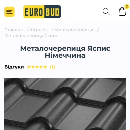
0
Головна
/
Каталог
/
Металочерепиця
/
Металочерепиця Яспис
Металочерепиця Яспис
Німеччина
Відгуки
★
★
★
★
★
(1)