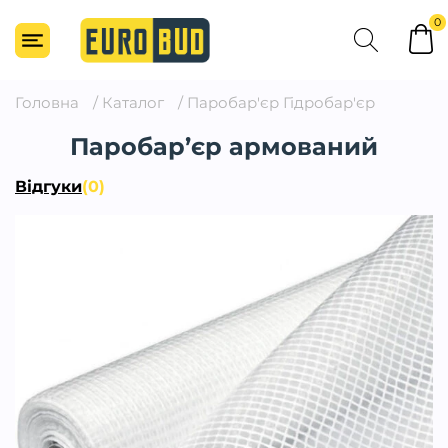
0
Головна
/
Каталог
/
Паробар'єр Гідробар'єр
Паробар’єр армований
Відгуки
(0)