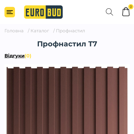
0
Головна
/
Каталог
/
Профнастил
Профнастил Т7
Відгуки
(0)